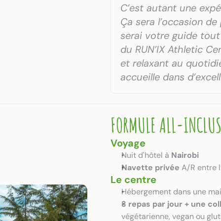
C’est autant une expér
Ça sera l’occasion de 
serai votre guide tout
du RUN’IX Athletic Cen
et relaxant au quotidi
accueille dans d’excel
FORMULE ALL-INCLUS
Voyage
Nuit d'hôtel à 
Nairobi
Navette privée
 A/R entre l
Le centre
Hébergement dans une mai
3 repas par jour + une col
végétarienne, vegan ou glu