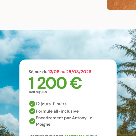
Séjour du 
13/08 au 25/08/2026
1 200 €
Tarif régulier
12 jours, 11 nuits
Formule all-inclusive
Encadrement par Antony Le 
Moigne
Conditions de paiement : 
acompte de 50% 
pour 