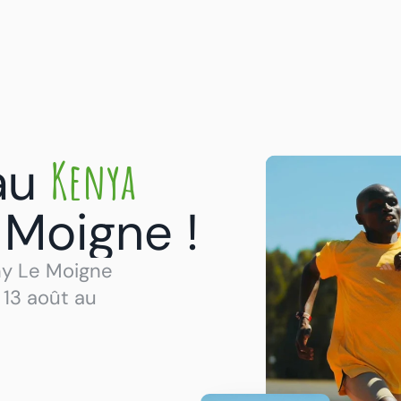
Kenya
au 
 Moigne !
y Le Moigne 
13 août au 