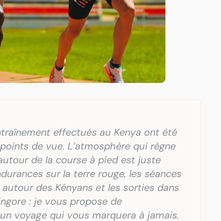
traînement effectués au Kenya ont été 
 points de vue. L’atmosphère qui règne 
autour de la course à pied est juste 
durances sur la terre rouge, les séances 
e autour des Kényans et les sorties dans 
ingore : je vous propose de 
n voyage qui vous marquera à jamais. 