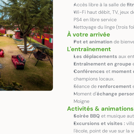
Accès libre à la salle de 
fit
Wi-Fi haut débit, TV, jeux d
PS4 en libre service 
Nettoyage du linge (trois fo
À votre arrivée
Pot et animation
 de bienv
L'entraînement
Les déplacements
 aux en
Entraînement en groupe
 
Conférences
 et 
moment 
champions locaux.
Séance de
 renforcement
 
Moment d'
échange person
Moigne 
Activités & animations
Soirée BBQ 
et musique aut
Excursions et visites : 
vil
l'école, point de vue sur la 