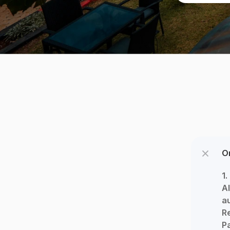
O
1.
Al
au
Re
Pa