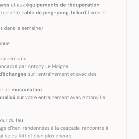
ness
 et aux 
équipements
de récupération
e société, 
table de ping-pong
, 
billard
, livres et 
is dans la semaine) 
enue
traînements
encadré par Antony Le Moigne
d'échanges
 sur l'entraînement et avec des 
et de 
musculation
nalisé
 sur votre entraînement avec Antony Le 
our du feu
lage d’Iten, randonnées à la cascade, rencontre à 
vallée du Rift et bien plus encore.